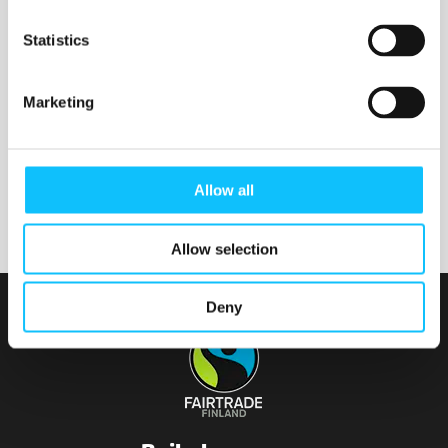
Nurmijärven seurakunta
Statistics
Marketing
Tainionvirran seurakunta
Allow all
Allow selection
Deny