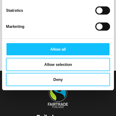
Nurmijärven seurakunta
Statistics
Marketing
Tainionvirran seurakunta
Allow all
Allow selection
Deny