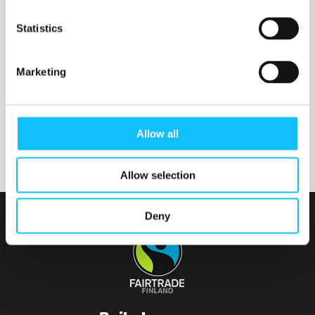
Nurmijärven seurakunta
Statistics
Marketing
Tainionvirran seurakunta
Allow all
Allow selection
Deny