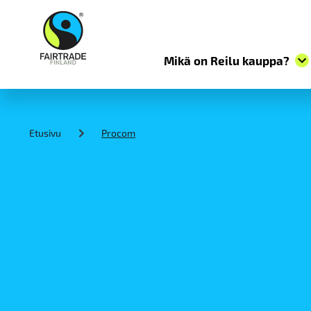
Mikä on Reilu kauppa?
S
k
i
Etusivu
Procom
p
t
o
c
o
n
t
e
n
t