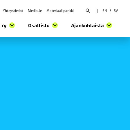
Yhteystiedot
Medialle
Materiaalipankki
|
EN
/
SV
Avaa hakuvalikko
 ry
Osallistu
Ajankohtaista