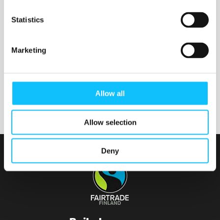
Nurmijärven seurakunta
Statistics
Marketing
Tainionvirran seurakunta
Allow all
Allow selection
Deny