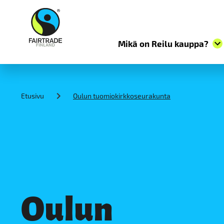
Mikä on Reilu kauppa?
S
k
i
Etusivu
Oulun tuomiokirkkoseurakunta
p
t
o
c
o
n
t
e
n
t
Oulun