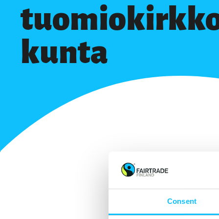
tuomiokirkk
kunta
Consent