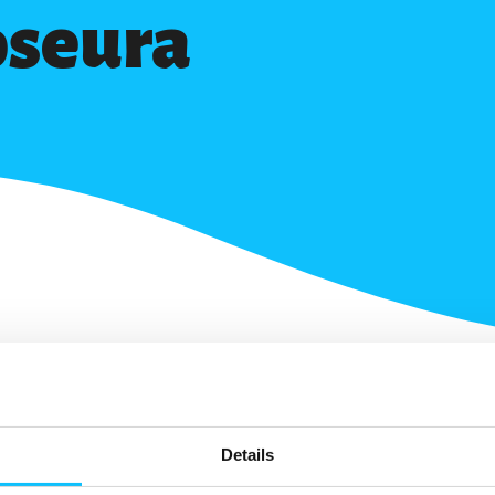
oseura
Details