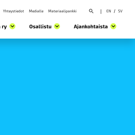
Yhteystiedot
Medialle
Materiaalipankki
|
EN
/
SV
Avaa hakuvalikko
 ry
Osallistu
Ajankohtaista