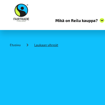
Mikä on Reilu kauppa?
S
k
i
Etusivu
Laukaan vihreät
p
t
o
c
o
n
t
e
n
t