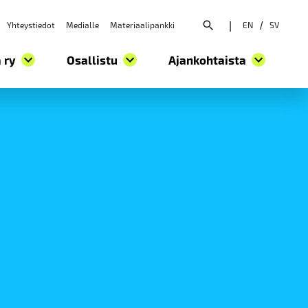
Yhteystiedot
Medialle
Materiaalipankki
|
EN
/
SV
Avaa hakuvalikko
 ry
Osallistu
Ajankohtaista