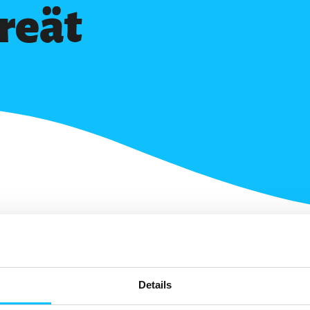
reät
Details