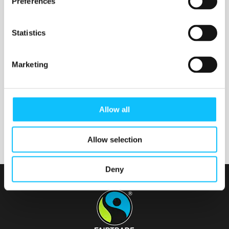
Preferences
Statistics
Nurmijärven seurakunta
Marketing
Tainionvirran seurakunta
Allow all
Allow selection
Deny