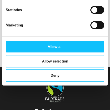
Nurmijärven seurakunta
Statistics
Marketing
Tainionvirran seurakunta
Allow all
Allow selection
Deny