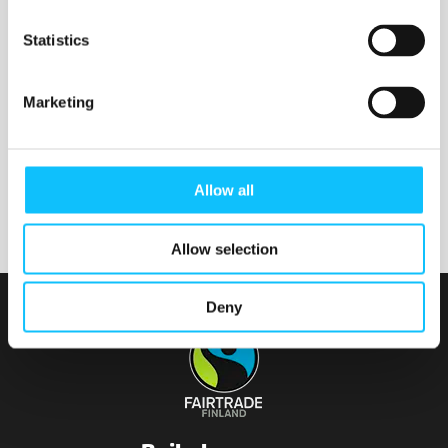
Nurmijärven seurakunta
Statistics
Marketing
Tainionvirran seurakunta
Allow all
Allow selection
Deny