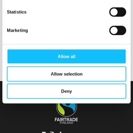
Nurmijärven seurakunta
Statistics
Marketing
Tainionvirran seurakunta
Allow all
Allow selection
Deny