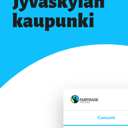
Jyväskylän
kaupunki
Consent