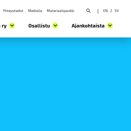
Yhteystiedot
Medialle
Materiaalipankki
|
EN
/
SV
Avaa hakuvalikko
 ry
Osallistu
Ajankohtaista