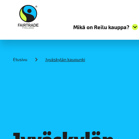
Mikä on Reilu kauppa?
S
k
i
Etusivu
Jyväskylän kaupunki
p
t
o
c
o
n
t
e
n
t