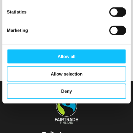
Nurmijärven seurakunta
Statistics
Marketing
Tainionvirran seurakunta
Allow all
Allow selection
Deny