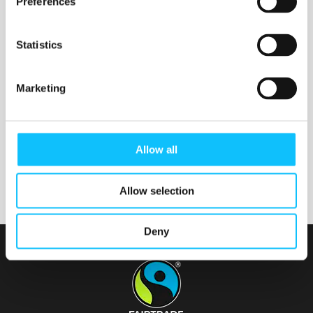
Preferences
Statistics
Nurmijärven seurakunta
Marketing
Tainionvirran seurakunta
Allow all
Allow selection
Deny