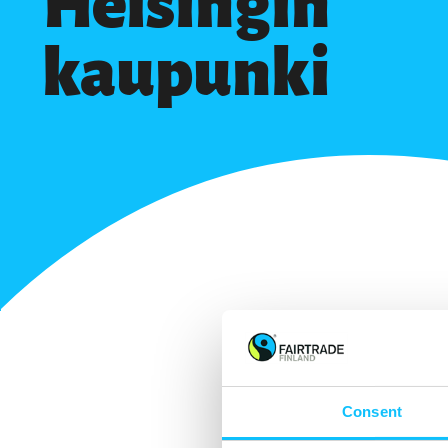
Helsingin
kaupunki
Consent