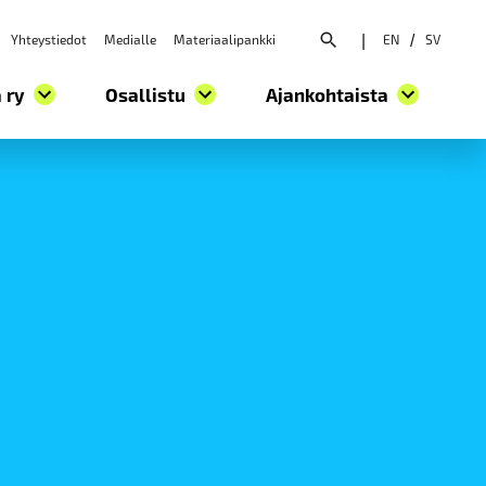
Yhteystiedot
Medialle
Materiaalipankki
|
EN
/
SV
Avaa hakuvalikko
 ry
Osallistu
Ajankohtaista