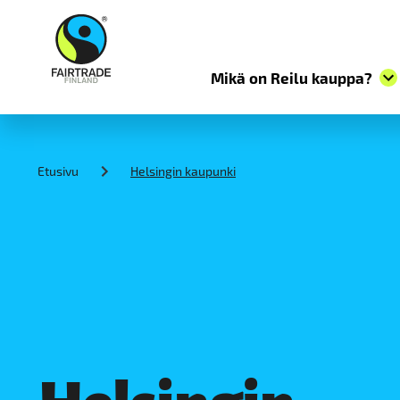
Mikä on Reilu kauppa?
S
k
i
Etusivu
Helsingin kaupunki
p
t
o
c
o
n
t
e
n
t