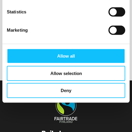
Nurmijärven seurakunta
Statistics
Marketing
Tainionvirran seurakunta
Allow all
Allow selection
Deny