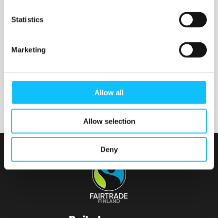
Nurmijärven seurakunta
Statistics
Marketing
Tainionvirran seurakunta
Allow all
Allow selection
Deny