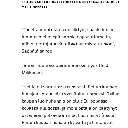
REILUN KAUPAN HUNAJATUOTTAJIA GUATEMALASSA. KUVA:
MAIJA SEPPÄLÄ
”Todella moni ostaja on siirtynyt hankkimaan
luomua melkeinpä sormia napsauttamalla,
mihin tuottajat eivät olleet valmistautuneet”,
Seppälä sanoo.
Tämän huomasi Guatemalassa myös Heidi
Mikkonen.
”Heillä oli varastossa runsaasti Reilun kaupan
hunajaa, jota ei oltu sertifioitu luomuksi. Reilun
kaupan luomuhunaja on ollut Euroopassa
kovassa huudossa, ja moni ostaja on päätynyt
ostamaan pelkästään sitä. Luomusertifioidun
Reilun kaupan hunajan kysyntä ja hinta ovat