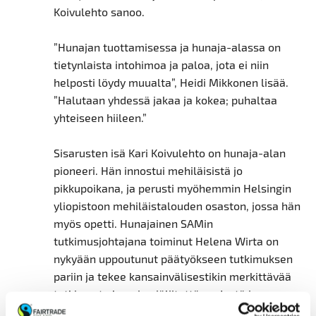
Koivulehto sanoo.
”Hunajan tuottamisessa ja hunaja-alassa on
tietynlaista intohimoa ja paloa, jota ei niin
helposti löydy muualta”, Heidi Mikkonen lisää.
”Halutaan yhdessä jakaa ja kokea; puhaltaa
yhteiseen hiileen.”
Sisarusten isä Kari Koivulehto on hunaja-alan
pioneeri. Hän innostui mehiläisistä jo
pikkupoikana, ja perusti myöhemmin Helsingin
yliopistoon mehiläistalouden osaston, jossa hän
myös opetti. Hunajainen SAMin
tutkimusjohtajana toiminut Helena Wirta on
nykyään uppoutunut päätyökseen tutkimuksen
pariin ja tekee kansainvälisestikin merkittävää
tutkimusta hunajan jäljitettävyydestä ja
analysoinnista.