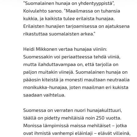
”Suomalainen hunaja on yhdentyyppistä”,
Koivulehto sanoo. ”Maailmassa on tuhansia
kukkia, ja kaikista tulee erilaista hunajaa.
Erilaisten hunajien tarjoamisessa on ajatuksena
rikastuttaa suomalaisten arkea.”
Heidi Mikkonen vertaa hunajaa viiniin:
Suomessakin voi periaatteessa tehdä viiniä,
mutta ilahduttavampaa on, että tarjolla on
paljon muitakin viinejä. Suomalainen hunaja on
pääosin kiteistä ja monesti maultaan neutraalia
monikukka-hunajaa, joten maailman eri kukista
saadaan vaihtelua.
Suomessa on verraten nuori hunajakulttuuri,
täällä on pidetty mehiläisiä noin 250 vuotta.
Monissa lämpimissä maissa mehiläiset – jotka
ovat ihmistä vanhempi eläinlaji – elävät villeinä,