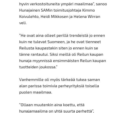
hyvin verkostoituneita ympäri maailmaa”, sanoo
Hunajainen SAMin toimitusjohtaja Kimmo
Koivulehto, Heidi Mikkosen ja Helena Wirran
veli.
”He ovat aina olleet perillä trendeistä jo ennen
kuin ne tulevat Suomeen, ja he ovat tienneet
Reilusta kaupastakin siten jo ennen kuin se
tänne rantautui. Siksi meillä oli Reilun kaupan
hunaja myynnissä ensimmäisten Reilun kaupan
tuotteiden joukossa.”
Vanhemmille oli myös tärkeää tukea saman
alan parissa toimivia perheyrityksiä toisella
puolen maailmaa.
”Ollaan muutenkin aina koettu, että
hunajamaailma on yhtä suurta perhettä”,