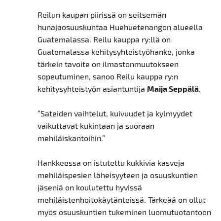
Reilun kaupan piirissä on seitsemän
hunajaosuuskuntaa Huehuetenangon alueella
Guatemalassa. Reilu kauppa ry:llä on
Guatemalassa kehitysyhteistyöhanke, jonka
tärkein tavoite on ilmastonmuutokseen
sopeutuminen, sanoo Reilu kauppa ry:n
kehitysyhteistyön asiantuntija
Maija Seppälä
.
”Sateiden vaihtelut, kuivuudet ja kylmyydet
vaikuttavat kukintaan ja suoraan
mehiläiskantoihin.”
Hankkeessa on istutettu kukkivia kasveja
mehiläispesien läheisyyteen ja osuuskuntien
jäseniä on koulutettu hyvissä
mehiläistenhoitokäytänteissä. Tärkeää on ollut
myös osuuskuntien tukeminen luomutuotantoon