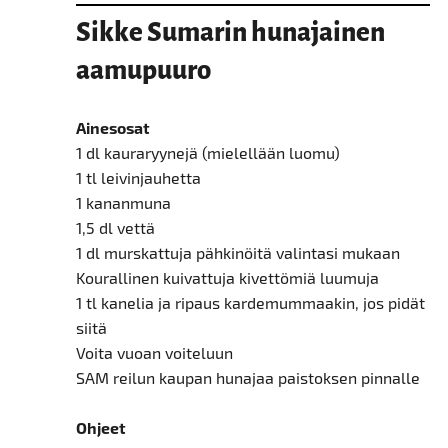
Sikke Sumarin hunajainen
aamupuuro
Ainesosat
1 dl kauraryynejä (mielellään luomu)
1 tl leivinjauhetta
1 kananmuna
1,5 dl vettä
1 dl murskattuja pähkinöitä valintasi mukaan
Kourallinen kuivattuja kivettömiä luumuja
1 tl kanelia ja ripaus kardemummaakin, jos pidät
siitä
Voita vuoan voiteluun
SAM reilun kaupan hunajaa paistoksen pinnalle
Ohjeet