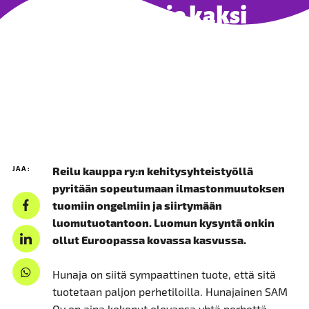
kaupassa jo kaksi
vuosikymmentä
02.09.2020 - ARTIKKELIT
JAA:
Reilu kauppa ry:n kehitysyhteistyöllä
pyritään sopeutumaan ilmastonmuutoksen
tuomiin ongelmiin ja siirtymään
luomutuotantoon. Luomun kysyntä onkin
ollut Euroopassa kovassa kasvussa.
Hunaja on siitä sympaattinen tuote, että sitä
tuotetaan paljon perhetiloilla. Hunajainen SAM
Oy on aina kokenut olevansa yhtä perhettä