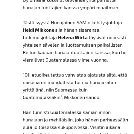
hunajan tuottajien kanssa ympäri maailman.
Tästä syystä Hunajainen SAMin kehitysjohtaja
Heidi Mikkonen
ja hänen sisarensa,
tutkimusjohtaja
Helena Wirta
löysivät nopeasti
yhteisen sävelen ja luottamuksen paikallisten
Reilun kaupan hunajantuottajien kanssa, kun he
vierailivat Guatemalassa viime vuonna.
”Oli etuoikeutettua vahvistaa ajatusta siitä, että
naisena on mahdollista toimia hunaja-alan
yrittäjänä, niin Suomessa kuin
Guatemalassakin”, Mikkonen sanoo.
Hän tunnisti Guatemalassa saman innon
hunajaan ja mehiläisiin, joka hänen perheessään
elää jo toisessa sukupolvessa. Visiitin aikana