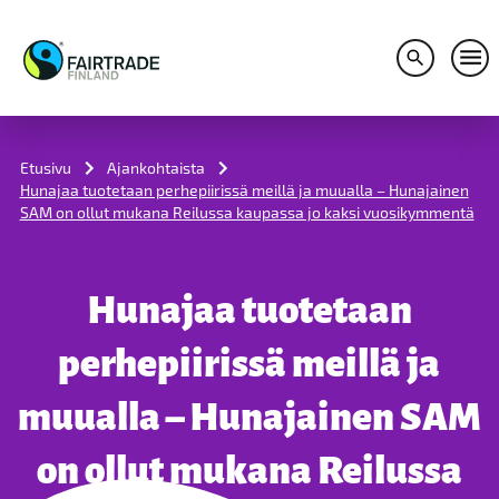
Avaa hakuv
Avaa
S
k
i
Etusivu
Ajankohtaista
p
Hunajaa tuotetaan perhepiirissä meillä ja muualla – Hunajainen
t
SAM on ollut mukana Reilussa kaupassa jo kaksi vuosikymmentä
o
c
o
n
Hunajaa tuotetaan
t
e
n
perhepiirissä meillä ja
t
muualla – Hunajainen SAM
on ollut mukana Reilussa