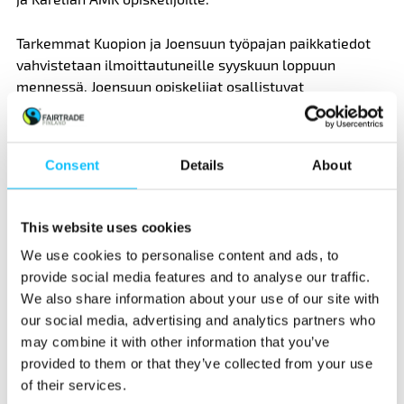
Tarkemmat Kuopion ja Joensuun työpajan paikkatiedot
vahvistetaan ilmoittautuneille syyskuun loppuun
mennessä. Joensuun opiskelijat osallistuvat
tapahtumaan yhdessä etänä.
Työpajan kesto on noin 2 tuntia. Osallistujat tarvitsevat
Consent
Details
About
tietovisaa ja tiedonhakua varten mukaansa puhelimen
tai läppärin.
This website uses cookies
Työpajan järjestävät yhdessä Itä-Suomen yliopiston
We use cookies to personalise content and ads, to
kanssa Eettisen kaupan puolesta Eetti ry ja Reilu kauppa
provide social media features and to analyse our traffic.
ry.
We also share information about your use of our site with
our social media, advertising and analytics partners who
Ilmoittaudu mukaan 2.10. mennessä. Kerrothan
may combine it with other information that you’ve
ilmoittautuessasi, osallistutko tilaisuuteen Kuopiossa
provided to them or that they’ve collected from your use
vai Joensuussa.
of their services.