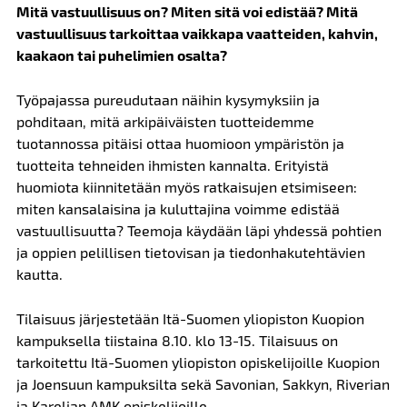
Mitä vastuullisuus on? Miten sitä voi edistää? Mitä
vastuullisuus tarkoittaa vaikkapa vaatteiden, kahvin,
kaakaon tai puhelimien osalta?
Työpajassa pureudutaan näihin kysymyksiin ja
pohditaan, mitä arkipäiväisten tuotteidemme
tuotannossa pitäisi ottaa huomioon ympäristön ja
tuotteita tehneiden ihmisten kannalta. Erityistä
huomiota kiinnitetään myös ratkaisujen etsimiseen:
miten kansalaisina ja kuluttajina voimme edistää
vastuullisuutta? Teemoja käydään läpi yhdessä pohtien
ja oppien pelillisen tietovisan ja tiedonhakutehtävien
kautta.
Tilaisuus järjestetään Itä-Suomen yliopiston Kuopion
kampuksella tiistaina 8.10. klo 13-15. Tilaisuus on
tarkoitettu Itä-Suomen yliopiston opiskelijoille Kuopion
ja Joensuun kampuksilta sekä Savonian, Sakkyn, Riverian
ja Karelian AMK opiskelijoille.