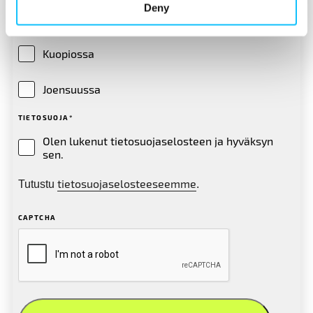
Deny
OSALLISTUN TYÖPAJAAN
Kuopiossa
Joensuussa
TIETOSUOJA
*
Olen lukenut tietosuojaselosteen ja hyväksyn
sen.
tietosuojaselosteeseemme
Tutustu
.
CAPTCHA