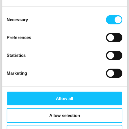
Consent
Necessary
Selection
Ilmoittaudu
Preferences
vastuullisuustyöpajaan 8.10.2024
Statistics
ETUNIMI
*
Marketing
SUKUNIMI
*
Allow all
SÄHKÖPOSTI
*
Allow selection