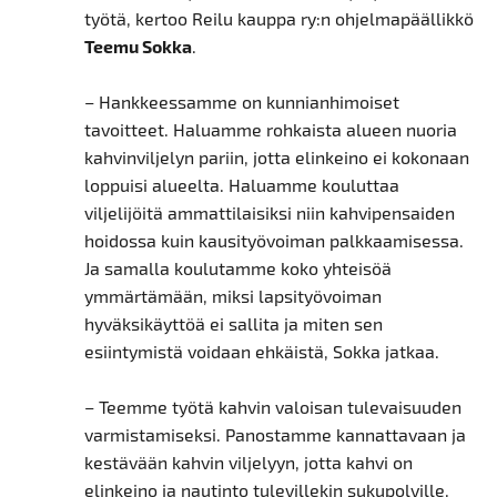
työtä, kertoo Reilu kauppa ry:n ohjelmapäällikkö
Teemu Sokka
.
– Hankkeessamme on kunnianhimoiset
tavoitteet. Haluamme rohkaista alueen nuoria
kahvinviljelyn pariin, jotta elinkeino ei kokonaan
loppuisi alueelta. Haluamme kouluttaa
viljelijöitä ammattilaisiksi niin kahvipensaiden
hoidossa kuin kausityövoiman palkkaamisessa.
Ja samalla koulutamme koko yhteisöä
ymmärtämään, miksi lapsityövoiman
hyväksikäyttöä ei sallita ja miten sen
esiintymistä voidaan ehkäistä, Sokka jatkaa.
– Teemme työtä kahvin valoisan tulevaisuuden
varmistamiseksi. Panostamme kannattavaan ja
kestävään kahvin viljelyyn, jotta kahvi on
elinkeino ja nautinto tulevillekin sukupolville.