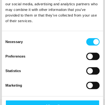
Muutokset viljelykäytännöissä vievät aikaa, sillä
our social media, advertising and analytics partners who
tuloksia syntyy satokausi kerrallaan. Paulig on
may combine it with other information that you’ve
sitoutunut olemaan Etiopian
provided to them or that they’ve collected from your use
kumppanuushankkeessa aina vuoteen 2021
of their services.
loppuun asti, jotta alueen viljelijöiden
hyvinvointia voidaan kasvattaa sekä parantaa
sadon määrää ja laatua.
Consent
Necessary
Selection
Tähän mennessä Sidamassa on järjestetty mm.
ammatillista koulutusta kahvin laadun
Preferences
analysoinnista, henkilöstöhallinnosta,
kestävistä viljelytavoista ja tuottavuuden
parantamisesta.
Statistics
Marketing