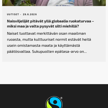
UUTISET -
29.6.2026
Naisviljelijät pitävät yllä globaalia ruokaturvaa –
miksi maa ja valta pysyvät silti miehillä?
Naiset tuottavat merkittävän osan maailman
ruoasta, mutta kulttuuriset normit estävät heitä
usein omistamasta maata ja käyttämästä
päätösvaltaa. Sukupuolten epätasa-arvo on...