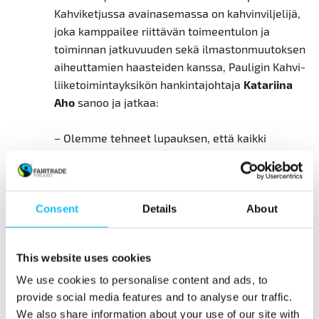
Kahviketjussa avainasemassa on kahvinviljelijä,
joka kamppailee riittävän toimeentulon ja
toiminnan jatkuvuuden sekä ilmastonmuutoksen
aiheuttamien haasteiden kanssa, Pauligin Kahvi-
liiketoimintayksikön hankintajohtaja
Katariina
Aho
sanoo ja jatkaa:
– Olemme tehneet lupauksen, että kaikki
ostamamme kahvi on vastuulliseksi
varmennettua. Tämän toteutamme ostamalla
kahvia joko sertifioituna tai
kehitysprojekteistamme.
Consent
Details
About
This website uses cookies
Koulutus kerrallaan kohti parempaa
We use cookies to personalise content and ads, to
elintasoa
provide social media features and to analyse our traffic.
We also share information about your use of our site with