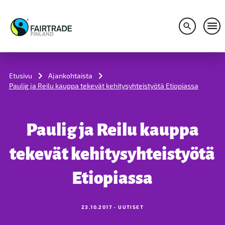
Avaa hakuv
Avaa
S
k
i
Etusivu
Ajankohtaista
p
Paulig ja Reilu kauppa tekevät kehitysyhteistyötä Etiopiassa
t
o
c
o
Paulig ja Reilu kauppa
n
t
e
tekevät kehitysyhteistyötä
n
t
Etiopiassa
23.10.2017 - UUTISET