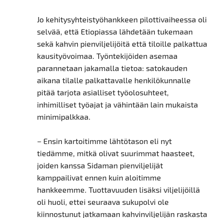
Jo kehitysyhteistyöhankkeen pilottivaiheessa oli
selvää, että Etiopiassa lähdetään tukemaan
sekä kahvin pienviljelijöitä että tiloille palkattua
kausityövoimaa. Työntekijöiden asemaa
parannetaan jakamalla tietoa: satokauden
aikana tilalle palkattavalle henkilökunnalle
pitää tarjota asialliset työolosuhteet,
inhimilliset työajat ja vähintään lain mukaista
minimipalkkaa.
– Ensin kartoitimme lähtötason eli nyt
tiedämme, mitkä olivat suurimmat haasteet,
joiden kanssa Sidaman pienviljelijät
kamppailivat ennen kuin aloitimme
hankkeemme. Tuottavuuden lisäksi viljelijöillä
oli huoli, ettei seuraava sukupolvi ole
kiinnostunut jatkamaan kahvinviljelijän raskasta