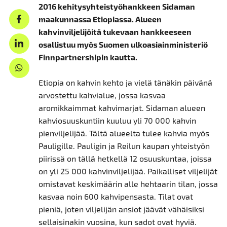
2016 kehitysyhteistyöhankkeen Sidaman
maakunnassa Etiopiassa. Alueen
kahvinviljelijöitä tukevaan hankkeeseen
osallistuu myös Suomen ulkoasiainministeriö
Finnpartnershipin kautta.
Etiopia on kahvin kehto ja vielä tänäkin päivänä
arvostettu kahvialue, jossa kasvaa
aromikkaimmat kahvimarjat. Sidaman alueen
kahviosuuskuntiin kuuluu yli 70 000 kahvin
pienviljelijää. Tältä alueelta tulee kahvia myös
Pauligille. Pauligin ja Reilun kaupan yhteistyön
piirissä on tällä hetkellä 12 osuuskuntaa, joissa
on yli 25 000 kahvinviljelijää. Paikalliset viljelijät
omistavat keskimäärin alle hehtaarin tilan, jossa
kasvaa noin 600 kahvipensasta. Tilat ovat
pieniä, joten viljelijän ansiot jäävät vähäisiksi
sellaisinakin vuosina, kun sadot ovat hyviä.