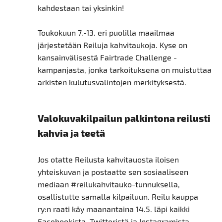
kahdestaan tai yksinkin!
Toukokuun 7.-13. eri puolilla maailmaa
järjestetään Reiluja kahvitaukoja. Kyse on
kansainvälisestä Fairtrade Challenge -
kampanjasta, jonka tarkoituksena on muistuttaa
arkisten kulutusvalintojen merkityksestä.
Valokuvakilpailun palkintona reilusti
kahvia ja teetä
Jos otatte Reilusta kahvitauosta iloisen
yhteiskuvan ja postaatte sen sosiaaliseen
mediaan #reilukahvitauko-tunnuksella,
osallistutte samalla kilpailuun. Reilu kauppa
ry:n raati käy maanantaina 14.5. läpi kaikki
Facebookista, Twitteristä ja Instagramista