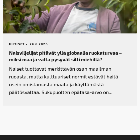
UUTISET -
29.6.2026
Naisviljelijät pitävät yllä globaalia ruokaturvaa –
miksi maa ja valta pysyvät silti miehillä?
Naiset tuottavat merkittävän osan maailman
ruoasta, mutta kulttuuriset normit estävät heitä
usein omistamasta maata ja käyttämästä
päätösvaltaa. Sukupuolten epätasa-arvo on...