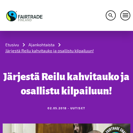
Avaa hakuv
Avaa
S
k
i
Etusivu
Ajankohtaista
p
Järjestä Reilu kahvitauko ja osallistu kilpailuun!
t
o
c
o
Järjestä Reilu kahvitauko ja
n
t
e
osallistu kilpailuun!
n
t
02.05.2018 - UUTISET