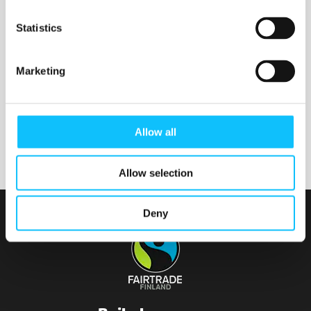
Nurmijärven seurakunta
Statistics
Marketing
Tainionvirran seurakunta
Allow all
Allow selection
Deny