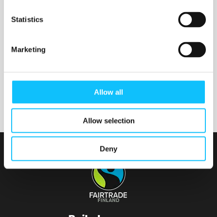
Nurmijärven seurakunta
Statistics
Marketing
Tainionvirran seurakunta
Allow all
Allow selection
Deny