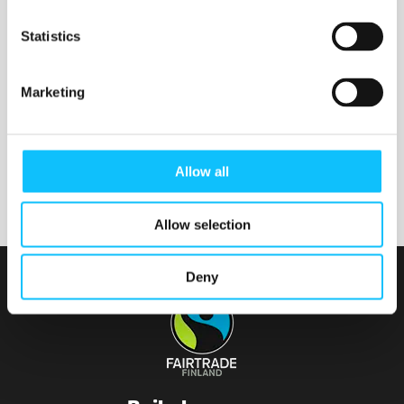
Nurmijärven seurakunta
Statistics
Marketing
Tainionvirran seurakunta
Allow all
Allow selection
Deny