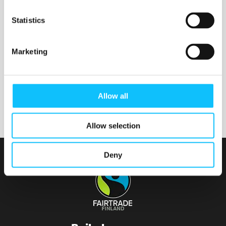
Nurmijärven seurakunta
Statistics
Marketing
Tainionvirran seurakunta
Allow all
Allow selection
Deny