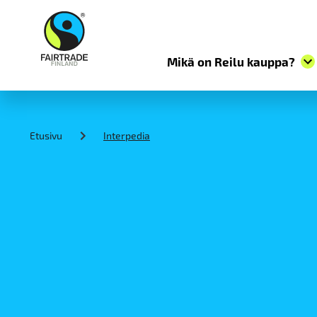
Mikä on Reilu kauppa?
S
k
i
Etusivu
Interpedia
p
t
o
c
o
n
t
e
n
t