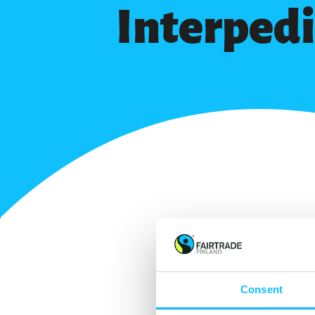
Interped
Consent