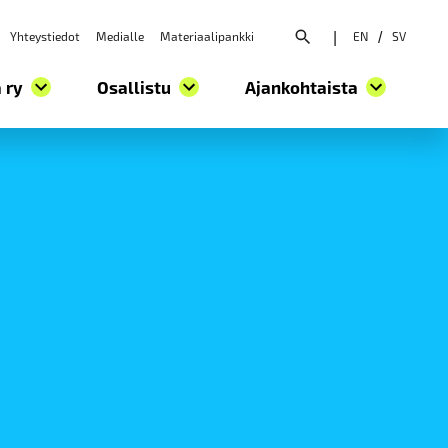
Yhteystiedot
Medialle
Materiaalipankki
|
EN
/
SV
Avaa hakuvalikko
 ry
Osallistu
Ajankohtaista