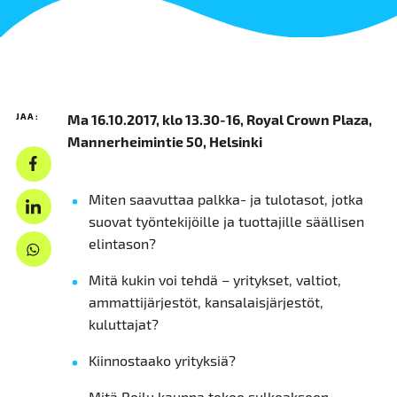
JAA:
Ma 16.10.2017, klo 13.30-16, Royal Crown Plaza,
Mannerheimintie 50, Helsinki
Miten saavuttaa palkka- ja tulotasot, jotka
suovat työntekijöille ja tuottajille säällisen
elintason?
Mitä kukin voi tehdä – yritykset, valtiot,
ammattijärjestöt, kansalaisjärjestöt,
kuluttajat?
Kiinnostaako yrityksiä?
Mitä Reilu kauppa tekee sulkeakseen