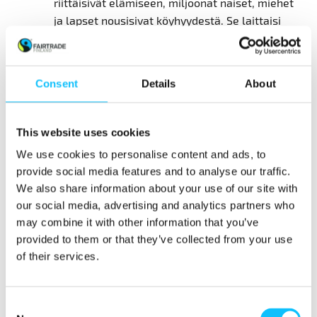
riittäisivät elämiseen, miljoonat naiset, miehet
ja lapset nousisivat köyhyydestä. Se laittaisi
paikallistalouden pyörät hyrräämään ja kitkisi
maahanmuuton juurisyitä.
Consent
Details
About
Yhä useammat yritykset tuntevat
ihmisoikeusvastuunsa ja näkevät elämiseen
riittävät palkat ja tulot ihmisoikeutena – ja
This website uses cookies
fiksuna bisnesratkaisuna. Matalat ansiot
We use cookies to personalise content and ads, to
ruokkivat työntekijöiden vaihtuvuutta,
provide social media features and to analyse our traffic.
vaarantavat tuottavuuden, tuotteiden laadun
We also share information about your use of our site with
sekä raaka-aineiden saatavuuden, ja ruokkivat
our social media, advertising and analytics partners who
yhteiskunnallista epävakautta.
may combine it with other information that you’ve
provided to them or that they’ve collected from your use
Elämiseen riittävä palkka kattaa perustasoiset
of their services.
ruoka-, asumis- ja muut välttämättömät kulut
sekä pienen pahan päivän varan. Kansainvälinen
työjärjestö ILO arvioi, että 780 miljoonaa naista
Consent