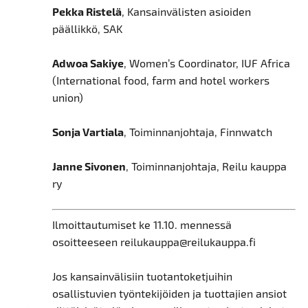
Pekka Ristelä
, Kansainvälisten asioiden
päällikkö, SAK
Adwoa Sakiye
, Women’s Coordinator, IUF Africa
(International food, farm and hotel workers
union)
Sonja Vartiala
, Toiminnanjohtaja, Finnwatch
Janne Sivonen
, Toiminnanjohtaja, Reilu kauppa
ry
Ilmoittautumiset ke 11.10. mennessä
osoitteeseen reilukauppa@reilukauppa.fi
Jos kansainvälisiin tuotantoketjuihin
osallistuvien työntekijöiden ja tuottajien ansiot