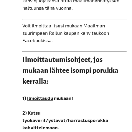
kahvinjuojakansa ottaa maailmanennätyksen
haltuunsa tänä vuonna.
Voit ilmoittaa itsesi mukaan Maailman
suurimpaan Reilun kaupan kahvitaukoon
Facebook
issa.
Ilmoittautumisohjeet, jos
mukaan lähtee isompi porukka
kerralla:
1)
Ilmoittaudu
mukaan!
2) Kutsu
työkaverit/ystävät/harrastusporukka
kahvittelemaan.