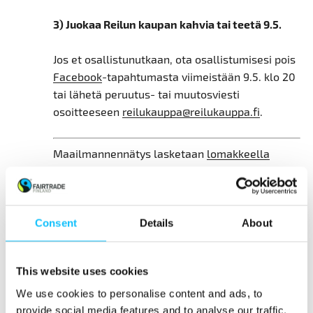
3) Juokaa Reilun kaupan kahvia tai teetä 9.5.
Jos et osallistunutkaan, ota osallistumisesi pois
Facebook
-tapahtumasta viimeistään 9.5. klo 20
tai lähetä peruutus- tai muutosviesti
osoitteeseen
reilukauppa@reilukauppa.fi
.
Maailmannennätys lasketaan
lomakkeella
ilmoittautuneiden osallistujien sekä
Facebook
-
tapahtuman yhteenlasketun määrän mukaan.
Jos olet tehnyt omasta Reilun kaupan
Consent
Details
About
kahvitauostasi oman Facebook-tapahtuman,
kerro meille
(reilukauppa@reilukauppa.fi
) 9.5.
This website uses cookies
klo 20 mennessä, kuinka monta osallistujaa
oma tapahtumasi keräsi!
We use cookies to personalise content and ads, to
provide social media features and to analyse our traffic.