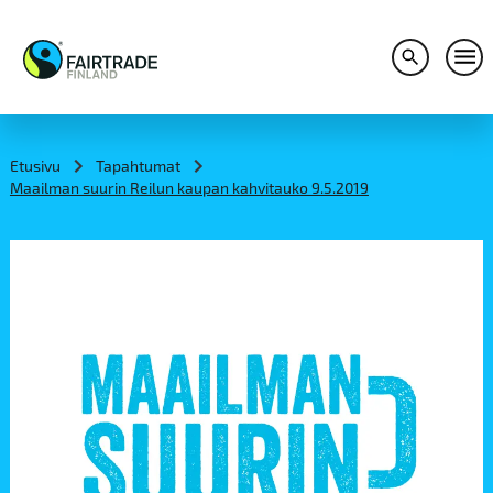
Avaa hakuv
Avaa
S
k
i
Etusivu
Tapahtumat
p
Maailman suurin Reilun kaupan kahvitauko 9.5.2019
t
o
c
o
n
t
e
n
t