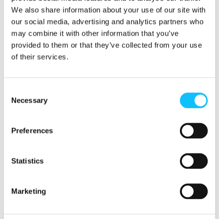
We also share information about your use of our site with
Reilun kaupan kahvitaukoa varten on tehty
our social media, advertising and analytics partners who
some-käyttöön tarkoitettua materiaalia. Voit
may combine it with other information that you’ve
ladata
kuvia
tai jakaa
videoita
.
provided to them or that they’ve collected from your use
of their services.
Hyväksy markkinointievästeet
Consent
katsoaksesi videon.
Necessary
Selection
Muuta evästeasetuksia
Preferences
Statistics
Maailman reilun kaupan päivää vietetään
Marketing
lauantaina 11.5. ja sen kunniaksi eri puolilla
maailmaa kampanjoidaan reilumman
kaupankäynnin puolesta.